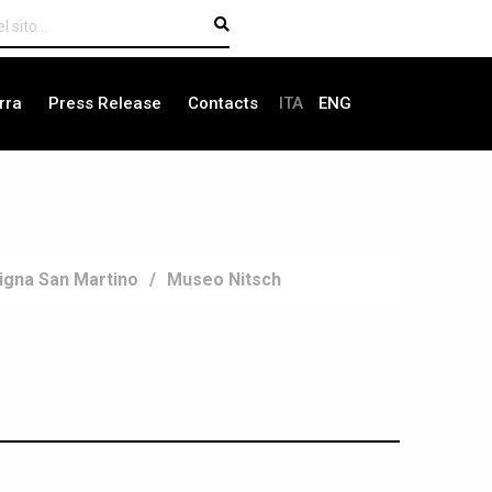
rra
Press Release
Contacts
ITA
ENG
t
igna San Martino
Museo Nitsch
s
gation