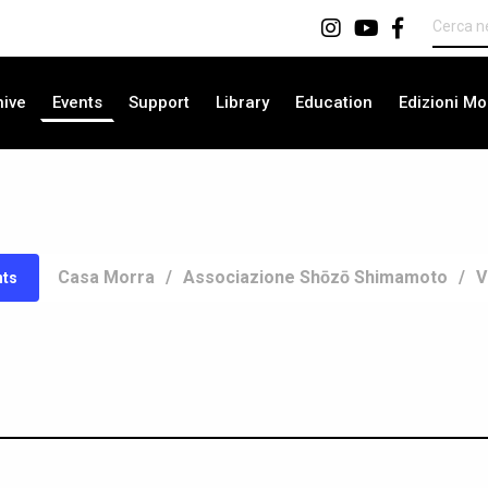
hive
Events
Support
Library
Education
Edizioni Mo
Even
Casa Morra
Associazione Shōzō Shimamoto
V
nts
View
Navi