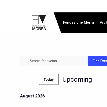
Fondazione Morra
Arc
Events
Find Eve
Enter
Keyword.
Search
Search
Upcoming
Today
for
and
Events
Select
by
date.
August 2026
Keyword.
Views