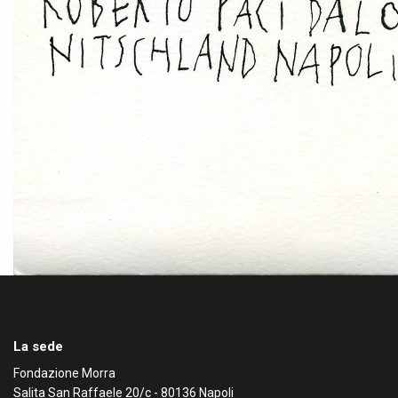
La sede
Fondazione Morra
Salita San Raffaele 20/c - 80136 Napoli