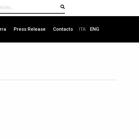
rra
Press Release
Contacts
ITA
ENG