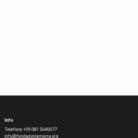
Info
Telefono
+39 081 5640077
info@fondazionemorra.org