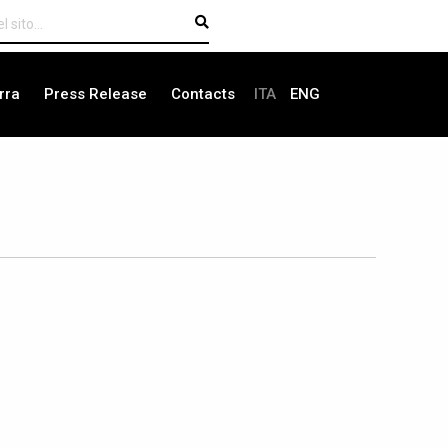
rra
Press Release
Contacts
ITA
ENG