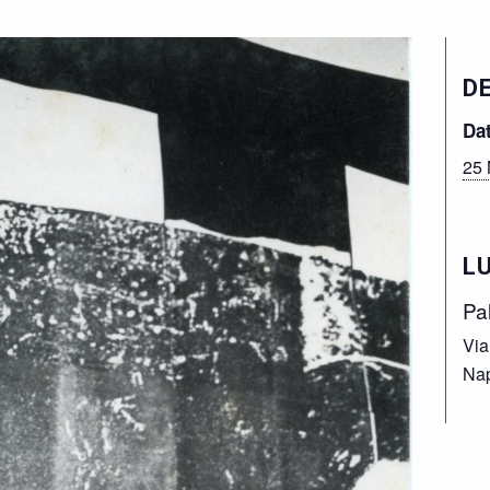
D
Da
25
L
Pa
Via
Nap