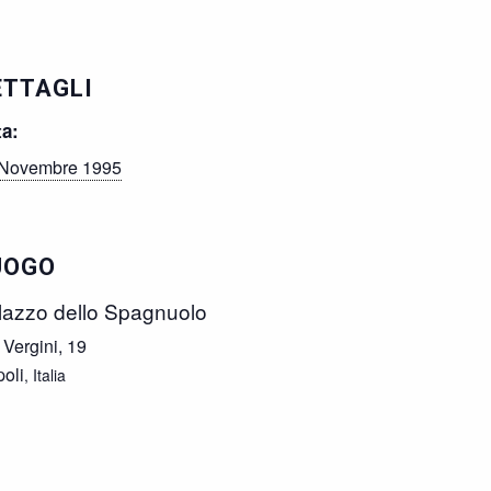
ETTAGLI
ta:
 Novembre 1995
UOGO
lazzo dello Spagnuolo
 Vergini, 19
oli
,
Italia