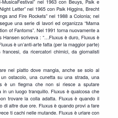
ti-MusicaFestival” nel 1963 con Beuys, Paik e
ight Letter” nel 1965 con Paik Higgins, Brecht
gs and Fire Rockets” nel 1988 a Colonia; nel
segue una serie di lavori ed organizza “Mama
ation of Fantoms”. Nel 1991 torna nuovamente a
us Hansen scriveva : “…Fluxus è duro, Fluxus è
Fluxus è un’anti-arte fatta (per la maggior parte)
 francesi, da ricercatori chimici, da giornalisti
re nel piatto dove mangia, anche se solo al
un ostacolo, una cunetta su una strada, una
us è un flegma che non si riesce a sputare
 in un luogo tranquillo. Fluxus è qualcosa che
on trovare la colla adatta. Fluxus è quando il
o di altre due ore. Fluxus è quando provi a fare
ece ti cachi nelle mutande. Fluxus è urlare con