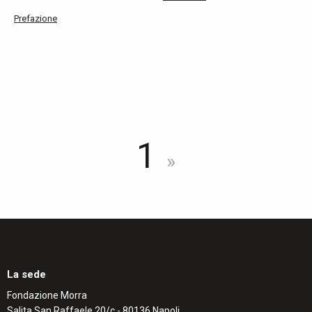
Prefazione
1
»
La sede
Fondazione Morra
Salita San Raffaele 20/c - 80136 Napoli