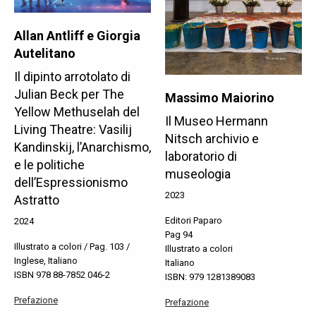
Allan Antliff e Giorgia
Autelitano
Il dipinto arrotolato di
Julian Beck per The
Massimo Maiorino
Yellow Methuselah del
Il Museo Hermann
Living Theatre: Vasilij
Nitsch archivio e
Kandinskij, l’Anarchismo,
laboratorio di
e le politiche
museologia
dell’Espressionismo
2023
Astratto
Editori Paparo
2024
Pag 94
Illustrato a colori / Pag. 103 /
Illustrato a colori
Inglese, Italiano
Italiano
ISBN 978 88-7852 046-2
ISBN: 979 1281389083
Prefazione
Prefazione