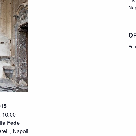
Nap
O
Fon
015
10:00
lla Fede
elli, Napoli