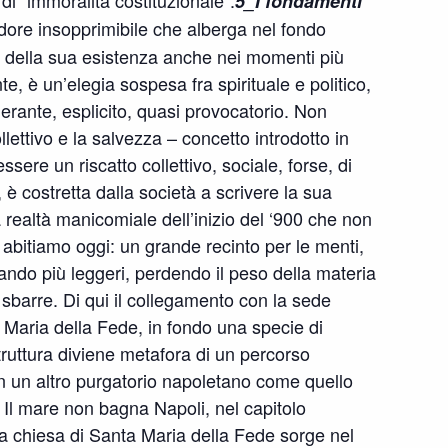
di “immoralità costituzionale”.
5_I fondamenti
dore insopprimibile che alberga nel fondo
o della sua esistenza anche nei momenti più
e, è un’elegia sospesa fra spirituale e politico,
rante, esplicito, quasi provocatorio. Non
collettivo e la salvezza – concetto introdotto in
ere un riscatto collettivo, sociale, forse, di
 è costretta dalla società a scrivere la sua
a realtà manicomiale dell’inizio del ‘900 che non
abitiamo oggi: un grande recinto per le menti,
ando più leggeri, perdendo il peso della materia
 sbarre. Di qui il collegamento con la sede
a Maria della Fede, in fondo una specie di
truttura diviene metafora di un percorso
n un altro purgatorio napoletano come quello
Il mare non bagna Napoli, nel capitolo
 La chiesa di Santa Maria della Fede sorge nel