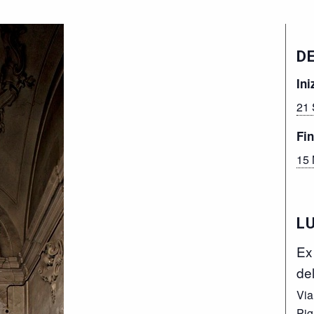
D
Ini
21 
Fin
15 
L
Ex
de
Via
Pig