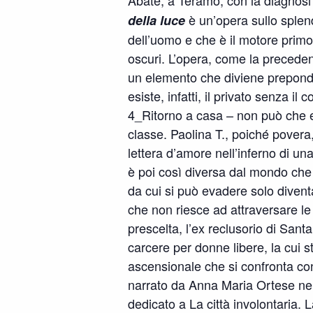
Abate, a Teramo, con la diagnosi 
è un’opera sullo splen
della luce
dell’uomo e che è il motore prim
oscuri. L’opera, come la precedent
un elemento che diviene preponde
esiste, infatti, il privato senza il 
4_Ritorno a casa – non può che ess
classe. Paolina T., poiché povera,
lettera d’amore nell’inferno di un
è poi così diversa dal mondo che 
da cui si può evadere solo divent
che non riesce ad attraversare le
prescelta, l’ex reclusorio di Sant
carcere per donne libere, la cui s
ascensionale che si confronta co
narrato da Anna Maria Ortese ne 
dedicato a La città involontaria.