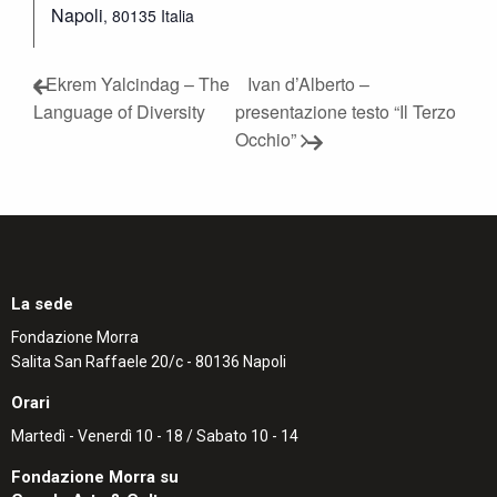
Napoli
,
80135
Italia
Ekrem Yalcindag – The
Ivan d’Alberto –
Language of Diversity
presentazione testo “Il Terzo
Occhio”
La sede
Fondazione Morra
Salita San Raffaele 20/c - 80136 Napoli
Orari
Martedì - Venerdì 10 - 18 / Sabato 10 - 14
Fondazione Morra su