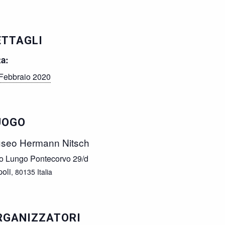
ETTAGLI
ta:
Febbraio 2020
UOGO
seo Hermann Nitsch
o Lungo Pontecorvo 29/d
oli
,
80135
Italia
RGANIZZATORI