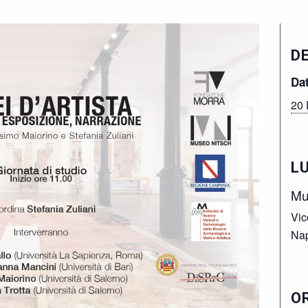
D
Da
20 
L
Mu
Vic
Nap
O