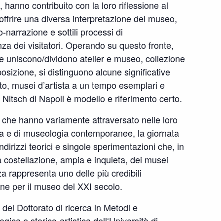
anno contribuito con la loro riflessione al
offrire una diversa interpretazione del museo,
-narrazione e sottili processi di
nza dei visitatori. Operando su questo fronte,
e uniscono/dividono atelier e museo, collezione
osizione, si distinguono alcune significative
to, musei d’artista a un tempo esemplari e
 Nitsch di Napoli è modello e riferimento certo.
si che hanno variamente attraversato nelle loro
tica e di museologia contemporanee, la giornata
ndirizzi teorici e singole sperimentazioni che, in
la costellazione, ampia e inquieta, dei musei
za rappresenta uno delle più credibili
one per il museo del XXI secolo.
à del Dottorato di ricerca in Metodi e
gica e storico-artistica dell‘Università di