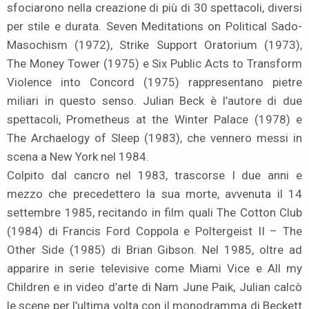
sfociarono nella creazione di più di 30 spettacoli, diversi
per stile e durata. Seven Meditations on Political Sado-
Masochism (1972), Strike Support Oratorium (1973),
The Money Tower (1975) e Six Public Acts to Transform
Violence into Concord (1975) rappresentano pietre
miliari in questo senso. Julian Beck è l’autore di due
spettacoli, Prometheus at the Winter Palace (1978) e
The Archaelogy of Sleep (1983), che vennero messi in
scena a New York nel 1984.
Colpito dal cancro nel 1983, trascorse I due anni e
mezzo che precedettero la sua morte, avvenuta il 14
settembre 1985, recitando in film quali The Cotton Club
(1984) di Francis Ford Coppola e Poltergeist II – The
Other Side (1985) di Brian Gibson. Nel 1985, oltre ad
apparire in serie televisive come Miami Vice e All my
Children e in video d’arte di Nam June Paik, Julian calcò
le scene per l’ultima volta con il monodramma di Beckett