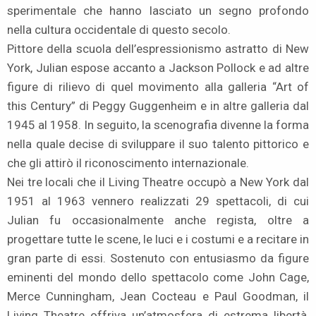
sperimentale che hanno lasciato un segno profondo
nella cultura occidentale di questo secolo.
Pittore della scuola dell’espressionismo astratto di New
York, Julian espose accanto a Jackson Pollock e ad altre
figure di rilievo di quel movimento alla galleria “Art of
this Century” di Peggy Guggenheim e in altre galleria dal
1945 al 1958. In seguito, la scenografia divenne la forma
nella quale decise di sviluppare il suo talento pittorico e
che gli attirò il riconoscimento internazionale.
Nei tre locali che il Living Theatre occupò a New York dal
1951 al 1963 vennero realizzati 29 spettacoli, di cui
Julian fu occasionalmente anche regista, oltre a
progettare tutte le scene, le luci e i costumi e a recitare in
gran parte di essi. Sostenuto con entusiasmo da figure
eminenti del mondo dello spettacolo come John Cage,
Merce Cunningham, Jean Cocteau e Paul Goodman, il
Living Theatre offriva un’atmosfera di estrema libertà,