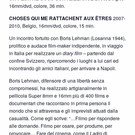
16mm/dvd, colore, 36 min.
CHOSES QUI ME RATTACHENT AUX ÊTRES
2007-
2010, Belgio, 16mm/dvd, colore, 15 min.
Un incontro fortuito con Boris Lehman (Losanna 1944),
prolifico e audace film-maker indipendente, in viaggio
in Italia per realizzare un
diary film
– partendo dal
confine Svizzero, ripercorrendo i luoghi a lui cari ed
incontrando gli amici italiani, per arrivare a Napoli.
Boris Lehman, difensore di una libertà senza
compromessi, ha realizzato artigianalmente in
pellicola Super 8mm e 16mm più di 400 films e
documentari che raccontano in prima persona il
mondo che si attraversa e gli imprevisti attuati dalla
casualità. Come egli scrive: “…Filmo per rispondere
alle domande. Filmo per osare, per produrre, per
provocare… Fare del cinema, come il
Ladro
di