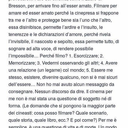
Bresson, per arrivare fino all’esser amato. Filmare per
amare ed esser amato perché la cinepresa si frappone
tra me e l’altro e protegge bene sia l’uno che l’altro,
essa disinibisce, permette l’ardire e l’insulto, le
tenerezze e le dichiarazioni d’amore, perché rivela
l’invisibile, il nascosto e sepolto, essa permette tutto, di
sognare ad alta voce, di rendere possibile
l’impossibile… Perché filmo? 1. Esorcizzare; 2.
Memorizzare; 3. Vedermi osservando gli altri; 4. Avere
una relazione (un legame) col mondo; 5. Essere me
stesso, esistere, divenire qualcuno, non si è mai sicuri
dell’essere… Non ho mai avuto alcun messaggio da
consegnare. Nessun discorso da dire. Il cinema per
me non è mai stata una questione di soggetto né di
forma. (Le domande che si pongono la maggior parte
dei cineasti: cosa posso filmare? Quale scenario,
quale storia, quale libro, ecc.? E poi come?) Per me è
semplice, è una questione di vita e di morte. Un modo