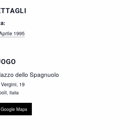
ETTAGLI
ta:
Aprile 1995
UOGO
lazzo dello Spagnuolo
 Vergini, 19
oli
,
Italia
 Google Maps