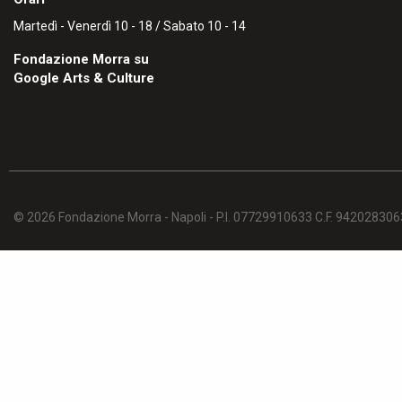
Martedì - Venerdì 10 - 18 / Sabato 10 - 14
Fondazione Morra su
Google Arts & Culture
© 2026 Fondazione Morra - Napoli - P.I. 07729910633 C.F. 94202830