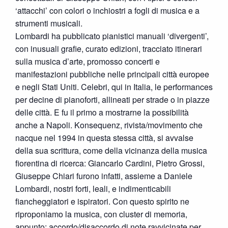
‘attacchi’ con colori o inchiostri a fogli di musica e a
strumenti musicali.
Lombardi ha pubblicato pianistici manuali ‘divergenti’,
con inusuali grafie, curato edizioni, tracciato itinerari
sulla musica d’arte, promosso concerti e
manifestazioni pubbliche nelle principali città europee
e negli Stati Uniti. Celebri, qui in Italia, le performances
per decine di pianoforti, allineati per strade o in piazze
delle città. E fu il primo a mostrarne la possibilità
anche a Napoli. Konsequenz, rivista/movimento che
nacque nel 1994 in questa stessa città, si avvalse
della sua scrittura, come della vicinanza della musica
fiorentina di ricerca: Giancarlo Cardini, Pietro Grossi,
Giuseppe Chiari furono infatti, assieme a Daniele
Lombardi, nostri forti, leali, e indimenticabili
fiancheggiatori e ispiratori. Con questo spirito ne
riproponiamo la musica, con cluster di memoria,
appunto: accordo/disaccordo di note ravvicinate per