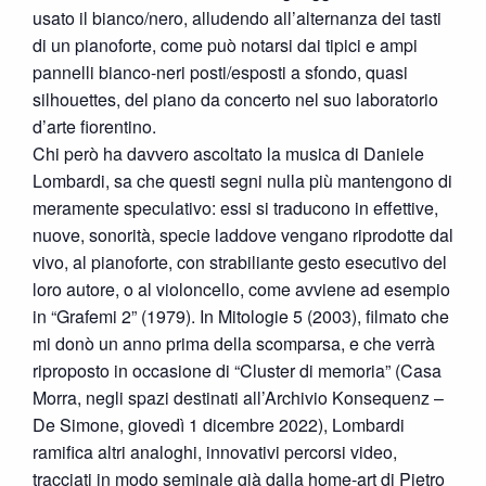
usato il bianco/nero, alludendo all’alternanza dei tasti
di un pianoforte, come può notarsi dai tipici e ampi
pannelli bianco-neri posti/esposti a sfondo, quasi
silhouettes, del piano da concerto nel suo laboratorio
d’arte fiorentino.
Chi però ha davvero ascoltato la musica di Daniele
Lombardi, sa che questi segni nulla più mantengono di
meramente speculativo: essi si traducono in effettive,
nuove, sonorità, specie laddove vengano riprodotte dal
vivo, al pianoforte, con strabiliante gesto esecutivo del
loro autore, o al violoncello, come avviene ad esempio
in “Grafemi 2” (1979). In Mitologie 5 (2003), filmato che
mi donò un anno prima della scomparsa, e che verrà
riproposto in occasione di “Cluster di memoria” (Casa
Morra, negli spazi destinati all’Archivio Konsequenz –
De Simone, giovedì 1 dicembre 2022), Lombardi
ramifica altri analoghi, innovativi percorsi video,
tracciati in modo seminale già dalla home-art di Pietro