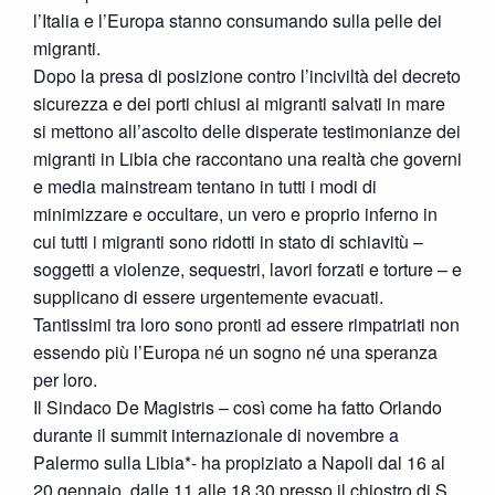
l’Italia e l’Europa stanno consumando sulla pelle dei
migranti.
Dopo la presa di posizione contro l’inciviltà del decreto
sicurezza e dei porti chiusi ai migranti salvati in mare
si mettono all’ascolto delle disperate testimonianze dei
migranti in Libia che raccontano una realtà che governi
e media mainstream tentano in tutti i modi di
minimizzare e occultare, un vero e proprio inferno in
cui tutti i migranti sono ridotti in stato di schiavitù –
soggetti a violenze, sequestri, lavori forzati e torture – e
supplicano di essere urgentemente evacuati.
Tantissimi tra loro sono pronti ad essere rimpatriati non
essendo più l’Europa né un sogno né una speranza
per loro.
Il Sindaco De Magistris – così come ha fatto Orlando
durante il summit internazionale di novembre a
Palermo sulla Libia*- ha propiziato a Napoli dal 16 al
20 gennaio, dalle 11 alle 18.30 presso il chiostro di S.