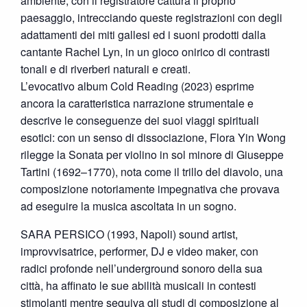
ambiente; con il registratore cattura il proprio
paesaggio, intrecciando queste registrazioni con degli
adattamenti dei miti gallesi ed i suoni prodotti dalla
cantante Rachel Lyn, in un gioco onirico di contrasti
tonali e di riverberi naturali e creati.
L’evocativo album Cold Reading (2023) esprime
ancora la caratteristica narrazione strumentale e
descrive le conseguenze dei suoi viaggi spirituali
esotici: con un senso di dissociazione, Flora Yin Wong
rilegge la Sonata per violino in sol minore di Giuseppe
Tartini (1692–1770), nota come il trillo del diavolo, una
composizione notoriamente impegnativa che provava
ad eseguire la musica ascoltata in un sogno.
SARA PERSICO (1993, Napoli) sound artist,
improvvisatrice, performer, DJ e video maker, con
radici profonde nell’underground sonoro della sua
città, ha affinato le sue abilità musicali in contesti
stimolanti mentre seguiva gli studi di composizione al