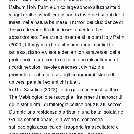
L’album Holy Palm è un collage sonoro allucinante di
viaggi reali e astratti combinando insieme i suoni degli
insetti nella natura balinese, i rumori dei club dance di
Tokyo e le sonorità di un insediamento artico
abbandonato. Realizzato insieme all’album Holy Palm
(2020), Liturgy è un libro che confonde i confini tra
fantasia, diario e visione dei territori attraversati dalla
protagonista: un mondo sfocato, una miscellanea di
ricordi nebulosi, favole cantonesi, divinazioni
provenienti dalla lettura degli esagrammi, storie di
universi paralleli ed antichi rituali.
In The Sacrifice (2022), fa da guida un vecchio libro
The Mabinogion che raccoglie i frammenti manoscritti
delle storie orali di mitologia celtica del XII-XIII secolo.
Durante una residenza d’artista in una baita isolata nel
Galles settentrionale, Yin Wong si concentra
sull’ecologia acustica ed il rapporto tra ascoltatore e