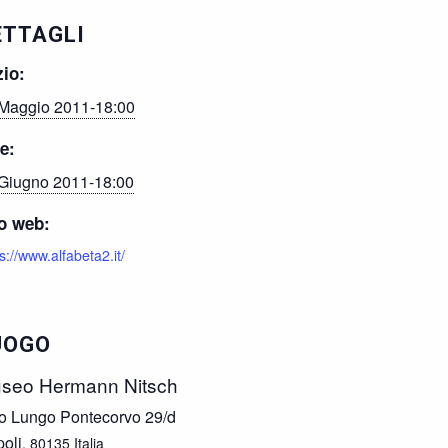
ETTAGLI
zio:
Maggio 2011-18:00
e:
Giugno 2011-18:00
o web:
s://www.alfabeta2.it/
UOGO
seo Hermann Nitsch
o Lungo Pontecorvo 29/d
oli
,
80135
Italia