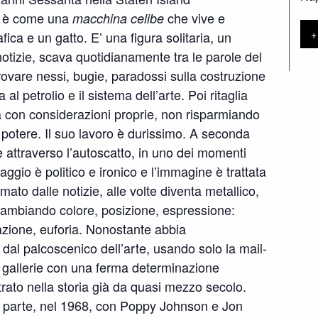
) è come una
che vive e
macchina celibe
+
ca e un gatto. E’ una figura solitaria, un
tizie, scava quotidianamente tra le parole del
ovare nessi, bugie, paradossi sulla costruzione
 al petrolio e il sistema dell’arte. Poi ritaglia
la con considerazioni proprie, non risparmiando
i potere. Il suo lavoro è durissimo. A seconda
ae attraverso l’autoscatto, in uno dei momenti
uaggio è politico e ironico e l’immagine è trattata
mato dalle notizie, alle volte diventa metallico,
a cambiando colore, posizione, espressione:
nazione, euforia. Nonostante abbia
 dal palcoscenico dell’arte, usando solo la mail-
e gallerie con una ferma determinazione
trato nella storia già da quasi mezzo secolo.
e parte, nel 1968, con Poppy Johnson e Jon