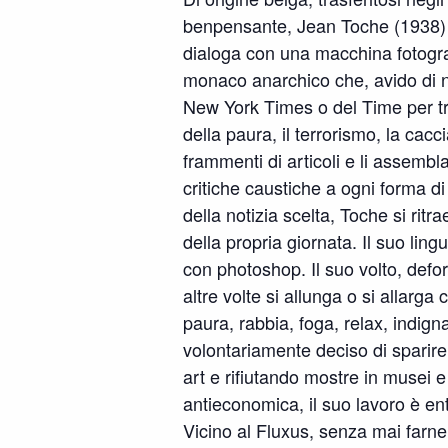
benpensante, Jean Toche (1938
dialoga con una macchina fotografi
monaco anarchico che, avido di no
New York Times o del Time per tr
della paura, il terrorismo, la caccia
frammenti di articoli e li assemb
critiche caustiche a ogni forma d
della notizia scelta, Toche si ritr
della propria giornata. Il suo ling
con photoshop. Il suo volto, defor
altre volte si allunga o si allarg
paura, rabbia, foga, relax, indig
volontariamente deciso di sparire
art e rifiutando mostre in musei 
antieconomica, il suo lavoro è en
Vicino al Fluxus, senza mai farn