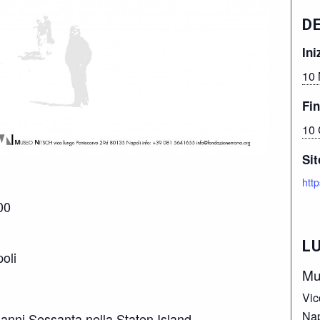
D
Ini
10 
Fin
10 
Sit
http
00
L
oli
Mu
Vic
Nap
li anni Sessanta nella Staten Island