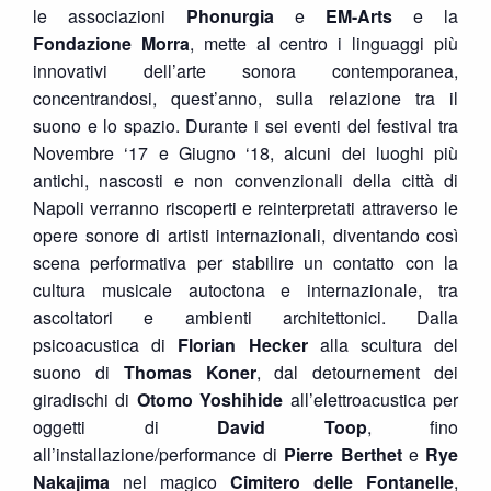
le associazioni
Phonurgia
e
EM-Arts
e la
Fondazione Morra
, mette al centro i linguaggi più
innovativi dell’arte sonora contemporanea,
concentrandosi, quest’anno, sulla relazione tra il
suono e lo spazio. Durante i sei eventi del festival tra
Novembre ‘17 e Giugno ‘18, alcuni dei luoghi più
antichi, nascosti e non convenzionali della città di
Napoli verranno riscoperti e reinterpretati attraverso le
opere sonore di artisti internazionali, diventando così
scena performativa per stabilire un contatto con la
cultura musicale autoctona e internazionale, tra
ascoltatori e ambienti architettonici. Dalla
psicoacustica di
Florian Hecker
alla scultura del
suono di
Thomas Koner
, dal detournement dei
giradischi di
Otomo Yoshihide
all’elettroacustica per
oggetti di
David Toop
, fino
all’installazione/performance di
Pierre Berthet
e
Rye
Nakajima
nel magico
Cimitero delle Fontanelle
,