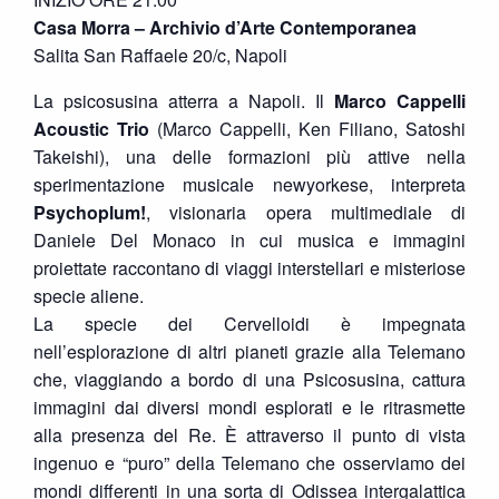
Casa Morra – Archivio d’Arte Contemporanea
Salita San Raffaele 20/c, Napoli
La psicosusina atterra a Napoli. Il
Marco Cappelli
Acoustic Trio
(Marco Cappelli, Ken Filiano, Satoshi
Takeishi), una delle formazioni più attive nella
sperimentazione musicale newyorkese, interpreta
Psychoplum!
, visionaria opera multimediale di
Daniele Del Monaco in cui musica e immagini
proiettate raccontano di viaggi interstellari e misteriose
specie aliene.
La specie dei Cervelloidi è impegnata
nell’esplorazione di altri pianeti grazie alla Telemano
che, viaggiando a bordo di una Psicosusina, cattura
immagini dai diversi mondi esplorati e le ritrasmette
alla presenza del Re. È attraverso il punto di vista
ingenuo e “puro” della Telemano che osserviamo dei
mondi differenti in una sorta di Odissea intergalattica