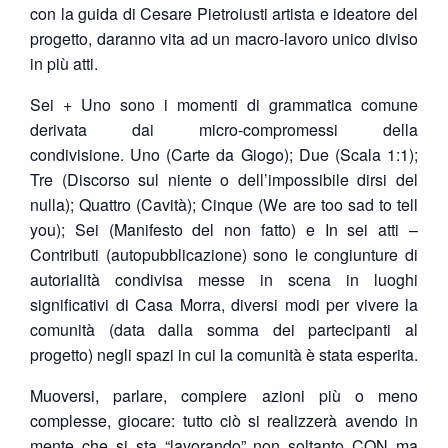
con la guida di Cesare Pietroiusti artista e ideatore del
progetto, daranno vita ad un macro-lavoro unico diviso
in più atti.
Sei + Uno sono i momenti di grammatica comune
derivata dai micro-compromessi della
condivisione. Uno (Carte da Giogo); Due (Scala 1:1);
Tre (Discorso sul niente o dell’impossibile dirsi del
nulla); Quattro (Cavità); Cinque (We are too sad to tell
you); Sei (Manifesto del non fatto) e In sei atti –
Contributi (autopubblicazione) sono le congiunture di
autorialità condivisa messe in scena in luoghi
significativi di Casa Morra, diversi modi per vivere la
comunità (data dalla somma dei partecipanti al
progetto) negli spazi in cui la comunità è stata esperita.
Muoversi, parlare, compiere azioni più o meno
complesse, giocare: tutto ciò si realizzerà avendo in
mente che si sta “lavorando” non soltanto CON ma